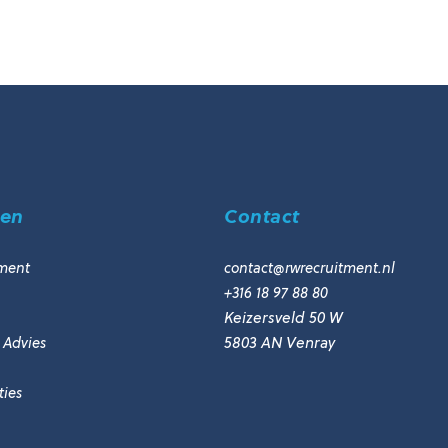
men
Contact
ment
contact@rwrecruitment.nl
+316 18 97 88 80
Keizersveld 50 W
 Advies
5803 AN Venray
ies