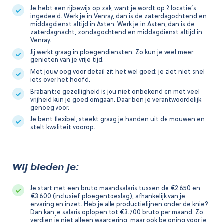
Je hebt een rijbewijs op zak, want je wordt op 2 locatie’s
ingedeeld. Werk je in Venray, dan is de zaterdagochtend en
middagdienst altijd in Asten. Werk je in Asten, dan is de
zaterdagnacht, zondagochtend en middagdienst altijd in
Venray.
Jij werkt graag in ploegendiensten. Zo kun je veel meer
genieten van je vrije tijd.
Met jouw oog voor detail zit het wel goed; je ziet niet snel
iets over het hoofd.
Brabantse gezelligheid is jou niet onbekend en met veel
vrijheid kun je goed omgaan. Daar ben je verantwoordelijk
genoeg voor.
Je bent flexibel, steekt graag je handen uit de mouwen en
stelt kwaliteit voorop.
Wij bieden je:
Je start met een bruto maandsalaris tussen de €2.650 en
€3.600 (inclusief ploegentoeslag), afhankelijk van je
ervaring en inzet. Heb je alle productielijnen onder de knie?
Dan kan je salaris oplopen tot €3.700 bruto per maand. Zo
verdien je niet alleen waardering, maar ook beloning voor je