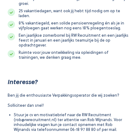
groei.
25 vakantiedagen, want ook jij hebt tijd nodig om op te
laden.
8% vakantiegeld, een solide pensioenregeling én als je in
vijfploegen gaat werken nog eens 18% ploegentoeslag.
Een jaarlijkse zomerborrel bij RW Recruitment en een jaarlijks
feest in januari en een jaarlijks teamuitje bij de op
opdrachtgever.
Ruimte voor jouw ontwikkeling via opleidingen of
trainingen, we denken graag mee.
Interesse?
Ben jij die enthousiaste Verpakkingsoperator die wij zoeken?
Solliciteer dan snel!
Stuur je cv en motivatiebrief naar de RW Recruitment
(rob@rwrecruitment.nl) ter attentie van Rob Wijnands. Voor
inhoudelijke vragen kun je contact opnemen met Rob
Wijnands via telefoonnummer 06-18 97 88 80 of per mail.