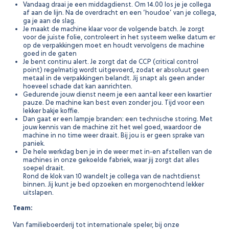
Vandaag draai je een middagdienst. Om 14.00 los je je collega
af aan de lijn. Na de overdracht en een ‘houdoe’ van je collega,
ga je aan de slag.
Je maakt de machine klaar voor de volgende batch. Je zorgt
voor de juiste folie, controleert in het systeem welke datum er
op de verpakkingen moet en houdt vervolgens de machine
goed in de gaten
Je bent continu alert. Je zorgt dat de CCP (critical control
point) regelmatig wordt uitgevoerd, zodat er absoluut geen
metaal in de verpakkingen belandt. Jij snapt als geen ander
hoeveel schade dat kan aanrichten.
Gedurende jouw dienst neem je een aantal keer een kwartier
pauze. De machine kan best even zonder jou. Tijd voor een
lekker bakje koffie.
Dan gaat er een lampje branden: een technische storing. Met
jouw kennis van de machine zit het wel goed, waardoor de
machine in no time weer draait. Bij jou is er geen sprake van
paniek.
De hele werkdag ben je in de weer met in-en afstellen van de
machines in onze gekoelde fabriek, waar jij zorgt dat alles
soepel draait.
Rond de klok van 10 wandelt je collega van de nachtdienst
binnen. Jij kunt je bed opzoeken en morgenochtend lekker
uitslapen.
Team:
Van familieboerderij tot internationale speler, bij onze