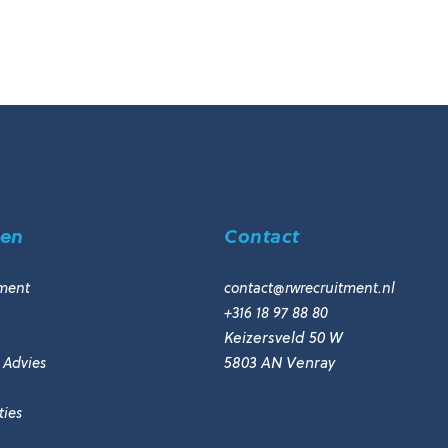
men
Contact
ment
contact@rwrecruitment.nl
+316 18 97 88 80
Keizersveld 50 W
 Advies
5803 AN Venray
ies