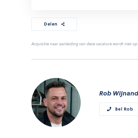
Delen
Acquisitie naar aanleiding van deze vacature wordt niet op 
Rob Wijnand
Bel Rob