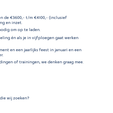
en de €3600,- t/m €4100,- (inclusief
ng en inzet.
 nodig om op te laden.
ling én als je in vijfploegen gaat werken
ent en een jaarlijks feest in januari en een
r.
dingen of trainingen, we denken graag mee.
 die wij zoeken?