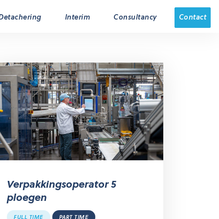
Contact
Detachering
Interim
Consultancy
Verpakkingsoperator 5
ploegen
FULL TIME
PART TIME