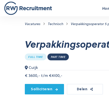
Ho
Vacatures
Technisch
Verpakkingsoperator 5 
Verpakkingsoperat
FULL TIME
PART TIME
Cuijk
€
3600,- t/m €4100,-
Solliciteren
Delen