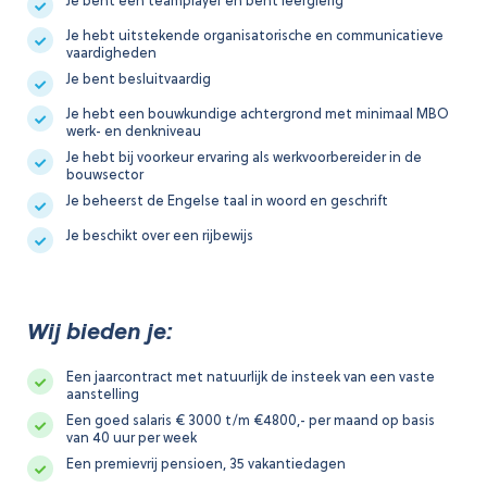
Je bent een teamplayer en bent leergierig
Je hebt uitstekende organisatorische en communicatieve
vaardigheden
Je bent besluitvaardig
Je hebt een bouwkundige achtergrond met minimaal MBO
werk- en denkniveau
Je hebt bij voorkeur ervaring als werkvoorbereider in de
bouwsector
Je beheerst de Engelse taal in woord en geschrift
Je beschikt over een rijbewijs
Wij bieden je:
Een jaarcontract met natuurlijk de insteek van een vaste
aanstelling
Een goed salaris € 3000 t/m €4800,- per maand op basis
van 40 uur per week
Een premievrij pensioen, 35 vakantiedagen